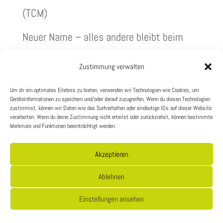
(TCM)
Neuer Name – alles andere bleibt beim
Alten ;-)
Zustimmung verwalten
BUCHTIPP ZUM SCHMUNZELN: Essen Sie
Um dir ein optimales Erlebnis zu bieten, verwenden wir Technologien wie Cookies, um
nichts, was Ihre Großmutter nicht als
Geräteinformationen zu speichern und/oder darauf zuzugreifen. Wenn du diesen Technologien
zustimmst, können wir Daten wie das Surfverhalten oder eindeutige IDs auf dieser Website
Essen erkannt hätte
verarbeiten. Wenn du deine Zustimmung nicht erteilst oder zurückziehst, können bestimmte
Merkmale und Funktionen beeinträchtigt werden.
Akzeptieren
Impressum
Datenschutzerklärung
Ablehnen
Einstellungen ansehen
Copyright 2024 - Jutta Coenen